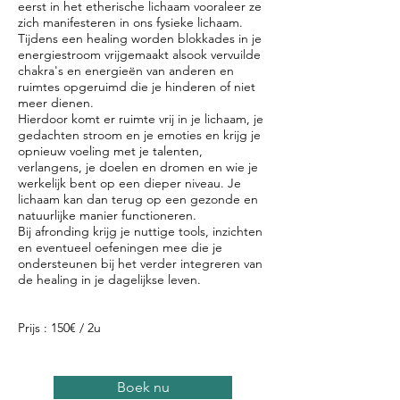
eerst in het etherische lichaam vooraleer ze
zich manifesteren in ons fysieke lichaam.
Tijdens een healing worden blokkades in je
energiestroom vrijgemaakt alsook vervuilde
chakra's en energieën van anderen en
ruimtes opgeruimd die je hinderen of niet
meer dienen.
Hierdoor komt er ruimte vrij in je lichaam, je
gedachten stroom en je emoties en krijg je
opnieuw voeling met je talenten,
verlangens, je doelen en dromen en wie je
werkelijk bent op een dieper niveau. Je
lichaam kan dan terug op een gezonde en
natuurlijke manier functioneren.
Bij afronding krijg je nuttige tools, inzichten
en eventueel oefeningen mee die je
ondersteunen bij het verder integreren van
de healing in je dagelijkse leven.
Prijs : 150€ / 2u
Boek nu